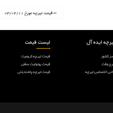
P
قیمت تیرچه مورخ ۰۳/۰۴/۱۱
r
e
v
i
رچه ایده آل
لیست قیمت
o
u
ر کشور
قیمت تیرچه کرومیت
s
p
رع وقت
قیمت یونولیت سقفی
o
احی اختصاصی تیرچه
قیمت تیرچه پاشنه بتنی
s
t
: