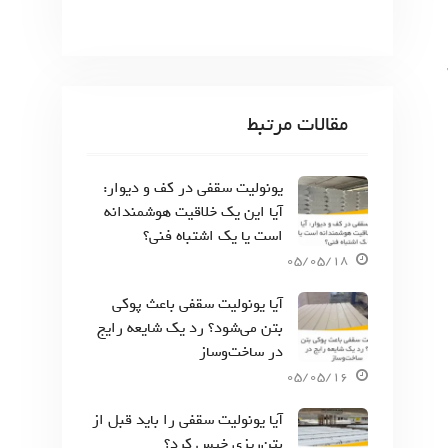
مقالات مرتبط
یونولیت سقفی در کف و دیوار:
آیا این یک خلاقیت هوشمندانه
است یا یک اشتباه فنی؟
05/05/18
آیا یونولیت سقفی باعث پوکی
بتن می‌شود؟ رد یک شایعه رایج
در ساخت‌وساز
05/05/16
آیا یونولیت سقفی را باید قبل از
بتن‌ریزی خیس کرد؟