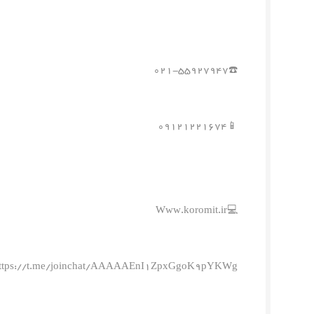
☎️۰۲۱-۵۵۹۲۷۹۴۷
📱۰۹۱۲۱۲۲۱۶۷۴
💻Www.koromit.ir
ttps://t.me/joinchat/AAAAAEnI1ZpxGgoK9pYKWg