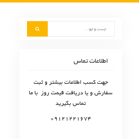
S
e
a
r
c
اطلاعات تماس
h
f
o
جهت کسب اطلاعات بیشتر و ثبت
r
سفارش و یا دریافت قیمت روز با ما
:
تماس بگیرید
09121221674