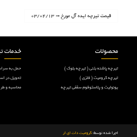
ر
N
قیمت تیرچه ایده آل مورخ ۰۳/۰۴/۱۳
e
ا
x
t
ه
p
محصولات
خدمات تی
o
ب
s
تیرچه پاشنه بتنی ( تیرچه بلوک )
حمل به سراس
t
ر
:
تیرچه کرومیت ( فلزی )
تحویل در اس
یونولیت و پلاستوفوم سقفی تیرچه
محاسبه و طر
ی
ن
و
اجرا شده توسط:
کرومیت دات ای ار