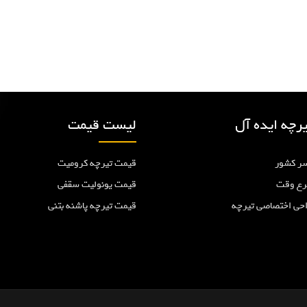
s
p
o
s
t
:
رچه ایده آل
لیست قیمت
ر کشور
قیمت تیرچه کرومیت
رع وقت
قیمت یونولیت سقفی
احی اختصاصی تیرچه
قیمت تیرچه پاشنه بتنی