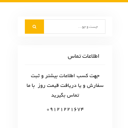
S
e
a
r
c
اطلاعات تماس
h
f
o
جهت کسب اطلاعات بیشتر و ثبت
r
سفارش و یا دریافت قیمت روز با ما
:
تماس بگیرید
09121221674