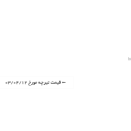
h
P
قیمت تیرچه مورخ ۰۳/۰۴/۱۲
r
e
v
i
o
u