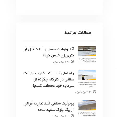
مقالات مرتبط
آیا یونولیت سقفی را باید قبل از
بتن‌ریزی خیس کرد؟
05/05/14
راهنمای کامل انبارداری یونولیت
سقفی در کارگاه: چگونه از
سرمایه خود محافظت کنیم؟
05/05/12
یونولیت سقفی استاندارد: فراتر
از یک بلوک سفید ساده!
05/05/10