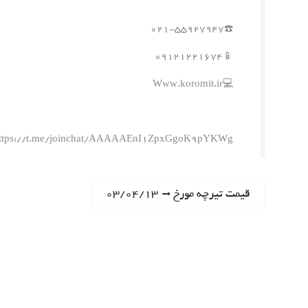
☎️۰۲۱-۵۵۹۲۷۹۴۷
📱۰۹۱۲۱۲۲۱۶۷۴
💻Www.koromit.ir
ttps://t.me/joinchat/AAAAAEnI1ZpxGgoK9pYKWg
ر
N
قیمت تیرچه مورخ ۰۳/۰۴/۱۳
e
ا
x
t
ه
p
o
ب
s