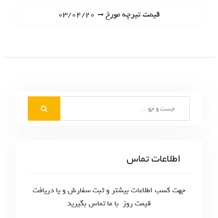
ا
e
N
قیمت تیرچه مورخ ۰۳/۰۴/۲۰
ه
v
e
i
ب
x
o
t
ر
u
p
s
ی
o
p
s
ن
o
t
S
s
و
:
e
t
ش
a
:
r
ت
c
اطلاعات تماس
ه‌
h
f
ه
o
جهت کسب اطلاعات بیشتر و ثبت سفارش و یا دریافت
ا
r
قیمت روز با ما تماس بگیرید
: