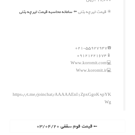
✳️ قیمت تیرچه بتنی ⬅️
سامانه محاسبه قیمت تیرچه بتنی
☎️۰۲۱-۵۵۹۲۷۹۴۷
📱۰۹۱۲۱۲۲۱۶۷۴
💻Www.koromit.com
💻Www.koromit.ir
https://t.me/joinchat/AAAAAEnI1ZpxGgoK9pYK
Wg
ر
P
قیمت فوم سقفی ۰۳/۰۴/۲۰
r