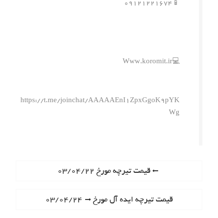
📱۰۹۱۲۱۲۲۱۶۷۴
💻Www.koromit.ir
https://t.me/joinchat/AAAAAEnI1ZpxGgoK9pYK
Wg
ر
P
قیمت تیرچه مورخ ۰۳/۰۴/۲۲
r
ا
e
N
قیمت تیرچه ایده آل مورخ ۰۳/۰۴/۲۴
ه
v
e