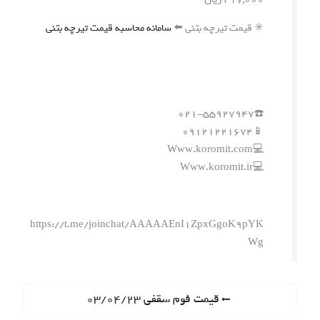
✳️ قیمت تیرچه بتنی ⬅️
سامانه محاسبه قیمت تیرچه بتنی
☎️۰۲۱-۵۵۹۲۷۹۴۷
📱۰۹۱۲۱۲۲۱۶۷۴
💻Www.koromit.com
💻Www.koromit.ir
https://t.me/joinchat/AAAAAEnI1ZpxGgoK9pYK
Wg
ر
P
قیمت فوم سقفی ۰۳/۰۴/۲۳
r