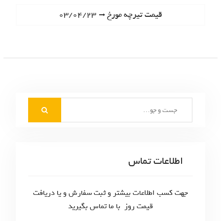
ا
e
N
قیمت تیرچه مورخ ۰۳/۰۴/۲۳
ه
v
e
i
ب
x
o
t
ر
u
p
s
ی
o
p
s
ن
o
t
S
s
و
:
e
t
ش
a
:
r
ت
c
اطلاعات تماس
ه‌
h
f
ه
o
جهت کسب اطلاعات بیشتر و ثبت سفارش و یا دریافت
ا
r
قیمت روز با ما تماس بگیرید
: