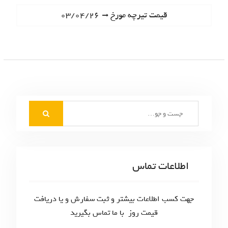
ا
e
N
قیمت تیرچه مورخ ۰۳/۰۴/۲۶
ه
v
e
i
ب
x
o
t
ر
u
p
s
ی
o
p
s
ن
o
t
S
s
و
:
e
t
ش
a
:
r
ت
c
اطلاعات تماس
ه‌
h
f
ه
o
جهت کسب اطلاعات بیشتر و ثبت سفارش و یا دریافت
ا
r
قیمت روز با ما تماس بگیرید
: