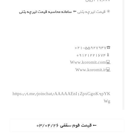
✳️ قیمت تیرچه بتنی ⬅️
سامانه محاسبه قیمت تیرچه بتنی
☎️۰۲۱-۵۵۹۲۷۹۴۷
📱۰۹۱۲۱۲۲۱۶۷۴
💻Www.koromit.com
💻Www.koromit.ir
https://t.me/joinchat/AAAAAEnI1ZpxGgoK9pYK
Wg
ر
P
قیمت فوم سقفی ۰۳/۰۴/۲۶
r