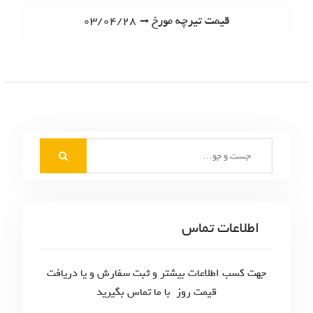
ا
e
N
قیمت تیرچه مورخ ۰۳/۰۴/۲۸
ه
v
e
i
ب
x
o
t
ر
u
p
s
ی
o
p
s
ن
o
t
S
s
و
:
e
t
ش
a
:
r
ت
c
اطلاعات تماس
ه‌
h
f
ه
o
جهت کسب اطلاعات بیشتر و ثبت سفارش و یا دریافت
ا
r
قیمت روز با ما تماس بگیرید
: