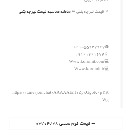
✳️ قیمت تیرچه بتنی ⬅️
سامانه محاسبه قیمت تیرچه بتنی
☎️۰۲۱-۵۵۹۲۷۹۴۷
📱۰۹۱۲۱۲۲۱۶۷۴
💻Www.koromit.com
💻Www.koromit.ir
https://t.me/joinchat/AAAAAEnI1ZpxGgoK9pYK
Wg
ر
P
قیمت فوم سقفی ۰۳/۰۴/۲۸
r