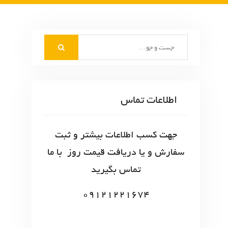
S
e
a
r
c
اطلاعات تماس
h
f
o
جهت کسب اطلاعات بیشتر و ثبت
r
سفارش و یا دریافت قیمت روز با ما
:
تماس بگیرید
09121221674