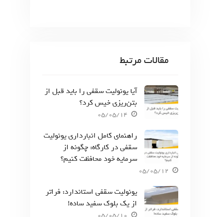
مقالات مرتبط
آیا یونولیت سقفی را باید قبل از
بتن‌ریزی خیس کرد؟
05/05/14
راهنمای کامل انبارداری یونولیت
سقفی در کارگاه: چگونه از
سرمایه خود محافظت کنیم؟
05/05/12
یونولیت سقفی استاندارد: فراتر
از یک بلوک سفید ساده!
05/05/10