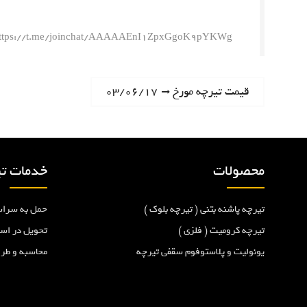
ttps://t.me/joinchat/AAAAAEnI1ZpxGgoK9pYKWg
ر
N
قیمت تیرچه مورخ ۰۳/۰۶/۱۷
e
ا
x
t
ه
p
محصولات
خدمات تی
o
ب
s
تیرچه پاشنه بتنی ( تیرچه بلوک )
حمل به سراس
t
ر
:
تیرچه کرومیت ( فلزی )
تحویل در اس
یونولیت و پلاستوفوم سقفی تیرچه
محاسبه و طر
ی
ن