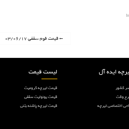
h
P
قیمت فوم سقفی ۰۳/۰۶/۱۷
r
e
v
i
رچه ایده آل
لیست قیمت
o
u
ر کشور
قیمت تیرچه کرومیت
s
p
رع وقت
قیمت یونولیت سقفی
o
احی اختصاصی تیرچه
قیمت تیرچه پاشنه بتنی
s
t
: