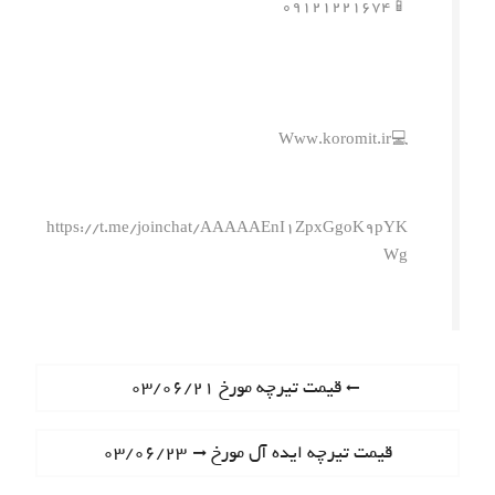
📱۰۹۱۲۱۲۲۱۶۷۴
💻Www.koromit.ir
https://t.me/joinchat/AAAAAEnI1ZpxGgoK9pYK
Wg
ر
P
قیمت تیرچه مورخ ۰۳/۰۶/۲۱
r
ا
e
N
قیمت تیرچه ایده آل مورخ ۰۳/۰۶/۲۳
ه
v
e