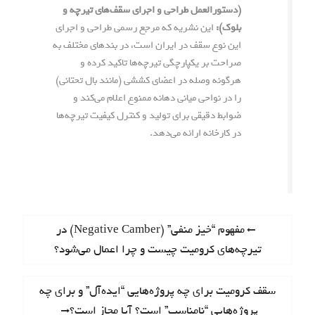
(دستورالعمل طراحی و اجرای سقف‌های تیرچه و
بلوک):
این نشریه که مرجع رسمی طراحی و اجرای
این نوع سقف در ایران است، در بندهای مختلف به
صراحت بر یکپارچگی تیرچه‌ها تاکید کرده و
هرگونه وصله در اعضای کششی (مانند بال تحتانی)
را در نواحی میانی دهانه ممنوع اعلام می‌کند و
ضوابط دقیقی برای تولید و کنترل کیفیت تیرچه‌ها
در کارخانه ارائه می‌دهد.
ر
P
مفهوم “خیز منفی” (Negative Camber) در
r
تیرچه‌های کرومیت چیست و چرا اعمال می‌شود؟
ا
e
ه
v
N
سقف کرومیت برای چه پروژه‌هایی “ایده‌آل” و برای چه
i
ب
e
پروژه‌هایی “نامناسب” است؟ آیا مجاز است؟