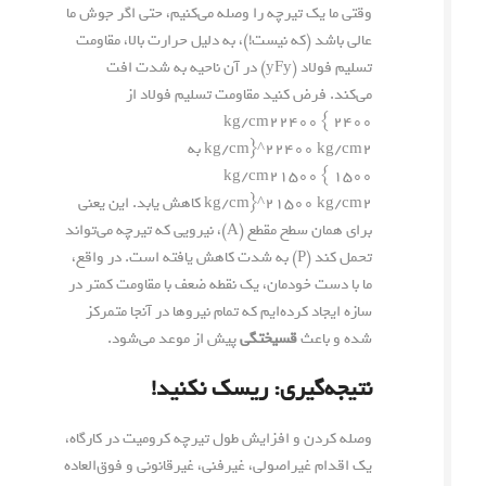
وقتی ما یک تیرچه را وصله می‌کنیم، حتی اگر جوش ما
عالی باشد (که نیست!)، به دلیل حرارت بالا، مقاومت
تسلیم فولاد (
y
F
y
) در آن ناحیه به شدت افت
می‌کند. فرض کنید مقاومت تسلیم فولاد از
۲۴۰۰ kg/cm22400 {
2
kg/cm
2400
kg/cm}^2
به
۱۵۰۰ kg/cm21500 {
2
kg/cm
1500
kg/cm}^2
کاهش یابد. این یعنی
برای همان سطح مقطع (
A
)، نیرویی که تیرچه می‌تواند
تحمل کند (
P
) به شدت کاهش یافته است. در واقع،
ما با دست خودمان، یک نقطه ضعف با مقاومت کمتر در
سازه ایجاد کرده‌ایم که تمام نیروها در آنجا متمرکز
شده و باعث
قسیختگی
پیش از موعد می‌شود.
نتیجه‌گیری: ریسک نکنید!
وصله کردن و افزایش طول تیرچه کرومیت در کارگاه،
یک اقدام غیراصولی، غیرفنی، غیرقانونی و فوق‌العاده