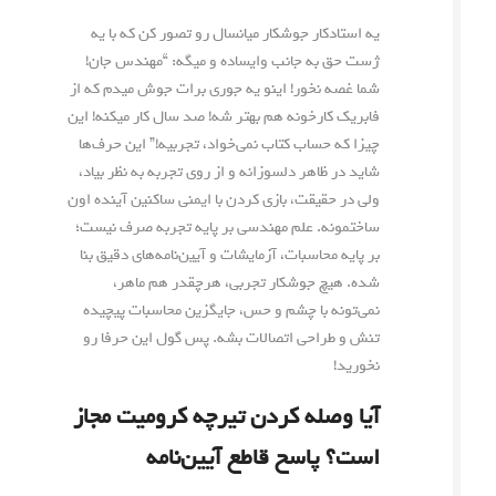
یه استادکار جوشکار میانسال رو تصور کن که با یه
ژست حق به جانب وایساده و میگه: “مهندس جان!
شما غصه نخور! اینو یه جوری برات جوش میدم که از
فابریک کارخونه هم بهتر شه! صد سال کار میکنه! این
چیزا که حساب کتاب نمی‌خواد، تجربیه!” این حرف‌ها
شاید در ظاهر دلسوزانه و از روی تجربه به نظر بیاد،
ولی در حقیقت، بازی کردن با ایمنی ساکنین آینده اون
ساختمونه. علم مهندسی بر پایه تجربه صرف نیست؛
بر پایه محاسبات، آزمایشات و آیین‌نامه‌های دقیق بنا
شده. هیچ جوشکار تجربی، هرچقدر هم ماهر،
نمی‌تونه با چشم و حس، جایگزین محاسبات پیچیده
تنش و طراحی اتصالات بشه. پس گول این حرفا رو
نخورید!
آیا وصله کردن تیرچه کرومیت مجاز
است؟ پاسخ قاطع آیین‌نامه