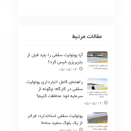
مقالات مرتبط
آیا یونولیت سقفی را باید قبل از
بتن‌ریزی خیس کرد؟
05/05/14
راهنمای کامل انبارداری یونولیت
سقفی در کارگاه: چگونه از
سرمایه خود محافظت کنیم؟
05/05/12
یونولیت سقفی استاندارد: فراتر
از یک بلوک سفید ساده!
05/05/10