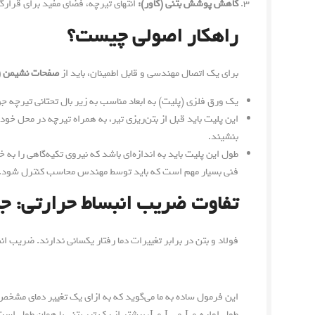
کاهش پوشش بتنی (کاور):
انتهای تیرچه، فضای مفید برای قرارگیر
راهکار اصولی چیست؟
برای یک اتصال مهندسی و قابل اطمینان، باید از
صفحات نشیمن (Bearing Plates
یک ورق فلزی (پلیت) به ابعاد مناسب به زیر بال تحتانی تیرچه 
این پلیت باید قبل از بتن‌ریزی تیر، به همراه تیرچه در محل خود
بنشیند.
طول این پلیت باید به اندازه‌ای باشد که نیروی تکیه‌گاهی را به 
فنی بسیار مهم است که باید توسط مهندس محاسب کنترل شود.
تفاوت ضریب انبساط حرارتی: ج
فولاد و بتن در برابر تغییرات دما رفتار یکسانی ندارند. ضریب انب
این فرمول ساده به ما می‌گوید که به ازای یک تغییر دمای مشخص
طول اولیه
0
L
L0 L_0
، بیشتر از یک تیر بتنی با همان طول اس