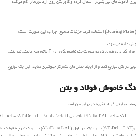
ی خاموت‌های تیر بتنی را اشغال کرده و کاور بتن روی آرماتورها را کم می‌کند.
)
استفاده کرد. جزئیات صحیح اجرا به این صورت است:
جوش داده می‌شود.
 قرار گیرد به طوری که به صورت یک نشیمن‌گاه، روی آرماتورهای پایینی تیر بتنی
خوبی در بتن توزیع کند و از ایجاد تنش‌های متمرکز جلوگیری نماید. این یک توزیح
نگ خاموش فولاد و بتن
ساط حرارتی فولاد تقریباً دو برابر بتن است.
ΔL=α⋅L0⋅ΔT \Delta L = \alpha \cdot L_0 \cdot \Delta T
Δ
L
=
α
⋅
L
0
⋅
Δ
T
 (
T
Δ
ΔT \Delta T
)، میزان تغییر طول (
L
Δ
ΔL \Delta L
) برای یک تیرچه فولادی با
ت. این تفاوت در انقباض و انبساط، تنش‌های برشی و کششی دائمی در محل اتصال این