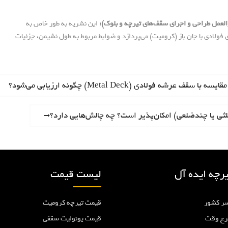
این نشریه به طور خاص به
 فولادی با جان باز (کرومیت) می‌پردازد و ضوابط مربوط به طول نشیمن، جزئیات
 عرشه فولادی (Metal Deck) چگونه ارزیابی می‌شود؟
ثی یا چندضلعی) امکان‌پذیر است؟ چه چالش‌هایی دارد؟
رچه ایده آل
لیست قیمت
ر کشور
قیمت تیرچه کرومیت
رع وقت
قیمت یونولیت سقفی