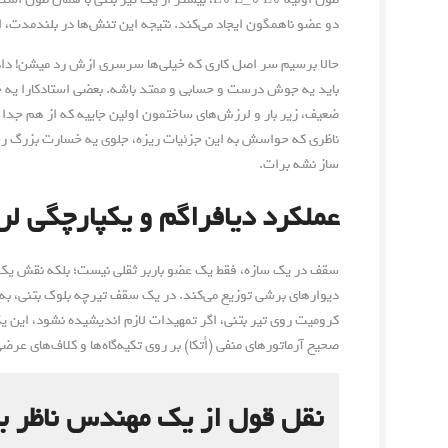
دو عضو ناهمگون ایجاد می‌کند. نتیجه این تنش‌ها در بلندمدت، ا
حالا برسیم سر اصل کاری که خیلی‌ها سرسری ازش رد میشن! دا
باید یه جوش درست و حسابی و ممتد باشه. بعضی استادکارا یه خ
ضعیف، زیر بار و لرزش‌های ساختمون اولین جاییه که از هم جدا
ناظری که حواسش به این جزئیات ریزه، جلوی یه خسارت بزرگ رو
ساز نشه برات.
عملکرد دیافراگم و یکپارچگی لرز
سقف در یک سازه، فقط یک عضو باربر ثقلی نیست؛ بلکه نقش یک دیا
دیوارهای برشی توزیع می‌کند. در یک سقف تیرچه بلوک بتنی، به 
کرومیت روی تیر بتنی، اگر تمهیدات لازم اندیشیده نشود، این ی
صحیح آرماتورهای منفی (اُتکا) بر روی تکیه‌گاه‌ها و کلاف‌های عرضی (Tie Beams) در دهانه‌های بزرگ الزامی 
نقل قول از یک مهندس ناظر با