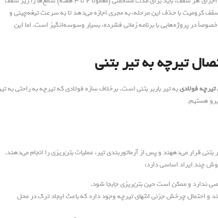
دلیل اصلی این انتخاب، سرعت است. در یک پروژه بتنی، پس از اجرای هر سقف، باید برای مدت مشخصی (معمولاً ۲ تا ۳ هفته) شمع‌ها را زیر سقف
سقف کرومیت با حذف این مرحله، به مجری اجازه می‌دهد تا به سرعت تیغه‌چینی و
 خصوصاً در پروژه‌هایی با برنامه زمانی فشرده، بسیار وسوسه‌انگیز است. اما این
ال تیرچه به تیر بتنی
تیرچه فولادی
به تیر باربر بتنی است. برخلاف سازه فولادی که تیرچه به راحتی به تیر
برو هستیم.
بتنی قرار می‌دههند و پس از آرماتوربندی تیر، عملیات بتن‌ریزی را انجام می‌دهند.
روش چند ایراد اساسی دارد:
صی ندارد و ممکن است حین بتن‌ریزی جابجا شود.
 و احتمال چرخش جزئی انتهای تیرچه وجود دارد که باعث ایجاد ترک در محل