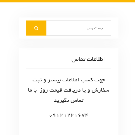
S
e
a
r
c
اطلاعات تماس
h
f
o
جهت کسب اطلاعات بیشتر و ثبت
r
سفارش و یا دریافت قیمت روز با ما
:
تماس بگیرید
09121221674