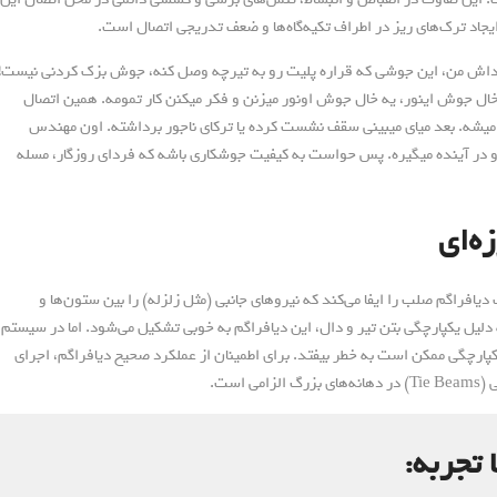
یجاد ترک‌های ریز در اطراف تکیه‌گاه‌ها و ضعف تدریجی اتصال است.
داش من، این جوشی که قراره پلیت رو به تیرچه وصل کنه، جوش بزک کردنی نیست!
ال جوش اینور، یه خال جوش اونور میزنن و فکر میکنن کار تمومه. همین اتصال
 میشه. بعد میای میبینی سقف نشست کرده یا ترکای ناجور برداشته. اون مهندس
 در آینده میگیره. پس حواست به کیفیت جوشکاری باشه که فردای روزگار، مسله
ه‌ای
فراگم صلب را ایفا می‌کند که نیروهای جانبی (مثل زلزله) را بین ستون‌ها و
دلیل یکپارچگی بتن تیر و دال، این دیافراگم به خوبی تشکیل می‌شود. اما در سیستم
کپارچگی ممکن است به خطر بیفتد. برای اطمینان از عملکرد صحیح دیافراگم، اجرای
است.
 تجربه: