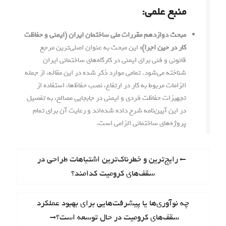
منبع علمی:
مبحث دوازدهم مقررات ملی ساختمان ایران (ایمنی و حفاظت
کار در حین اجرا):
این مبحث به عنوان اصلی‌ترین مرجع
قانونی و فنی برای ایمنی در کارگاه‌های ساختمانی ایران
شناخته می‌شود. تمامی موارد ذکر شده در این مقاله، از جمله
الزامات مربوط به کار در ارتفاع، نصب حفاظ‌ها، استفاده از
تجهیزات حفاظت فردی و ایمنی در جابجایی مصالح، به تفصیل
در این آیین‌نامه شرح داده شده‌اند و رعایت آن برای تمام
پروژه‌های ساختمانی الزامی است.
ر
P
رایج‌ترین و خطرناک‌ترین اشتباهات طراحی در
r
سقف‌های کرومیت کدامند؟
ا
e
ه
v
N
چه نوآوری‌ها یا پیشرفت‌هایی برای بهبود عملکرد
i
ب
e
سقف‌های کرومیت در حال توسعه است؟
o