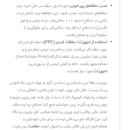
نصب حفاظ‌های پیرامونی:
دور تا دور سقف در حال اجرا، باید
حفاظ‌های استاندارد نصب شود. این حفاظ‌ها باید شامل نرده
بالایی در ارتفاع حدود ۱۱۰ سانتی‌متر، نرده میانی و پاخور
(قرنیز) با ارتفاع حداقل ۱۵ سانتی‌متر برای جلوگیری از
سقوط ابزار و مصالح باشند.
استفاده از تجهیزات حفاظت فردی (PPE):
تمام افرادی که
روی سقف کار می‌کنند، باید به کمربند ایمنی (هارنس) و
طناب نجات متصل به یک نقطه لنگرگاه (Anchorage Point)
محکم مجهز باشند. کلاه و کفش ایمنی از بدیهی‌ترین
تحهیزات
مورد نیاز هستند.
ببینید رفقا! این داستان پرت شدن آچار و بلوک ازون بالا شوخی
بردار نیست. فکر نکن چون خودت اون بالایی، اتفاقی برات
نمیفته. یه بلوک کوچیک که از دستت ول شه، اون پایین میتونه
جون یه نفرو بگیره. پس حواستو جمع کن! مصالح رو لبه سقف
تلنبار نکن. وقتی داری چیزی رو جابجا میکنی، اول پایین رو نگاه
کن. این کارگاه جای بی‌دقتی نیست. برای جان خودتون و
همکاراتون ارزش قائل بشید و اصول اولیه
حفاضت
رو رعایت