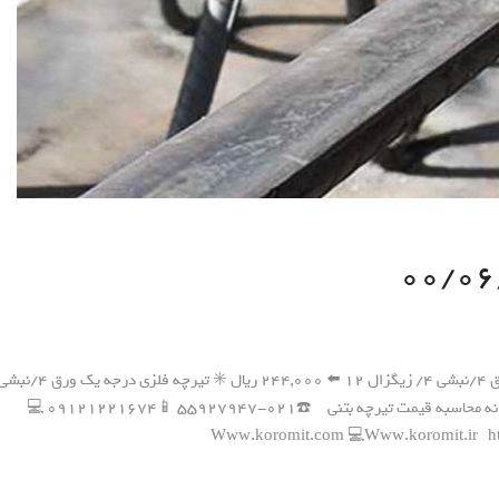
📆 قیمت تیرچه مورخ ۰۰/۰۶/۰۹ ✳️ تیرچه فلزی سفارشی ورق ۴/نبشی ۴/ زیگزال ۱۲ ⬅️ ۲۴۴,۰۰۰ ریال ✳️ تیرچه فلزی درجه یک ورق 
۴/ زیگزال ۱۲ ⬅️ ۲۴۱,۰۰۰ ریال ✳️ قیمت تیرچه بتنی ⬅️ سامانه محاسبه قیمت تیرچه بتنی ☎️۰۲۱-۵۵۹۲۷۹۴۷ 📱۰۹۱۲۱۲۲۱۶۷۴ 💻
Www.koromit.com 💻Www.koromit.ir 