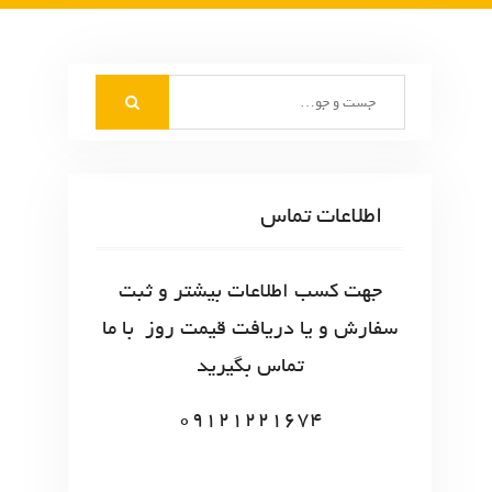
S
e
a
r
c
اطلاعات تماس
h
f
o
جهت کسب اطلاعات بیشتر و ثبت
r
سفارش و یا دریافت قیمت روز با ما
:
تماس بگیرید
09121221674