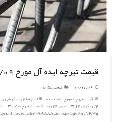
قیمت تیرچه ایده آل مورخ ۰۰/۰۶/۰۹
۰۰/۰۶/۰۹
قیمت تلگرام
https://t.me/joinchat/AAAAAEnI1ZpxGgoK9pYKWg