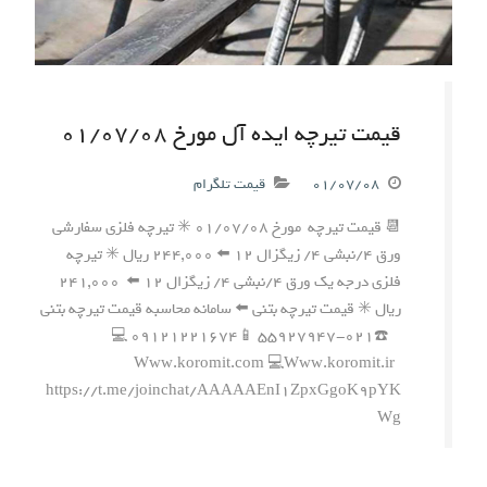
قیمت تیرچه ایده آل مورخ ۰۱/۰۷/۰۸
۰۱/۰۷/۰۸
قیمت تلگرام
📆 قیمت تیرچه مورخ ۰۱/۰۷/۰۸ ✳️ تیرچه فلزی سفارشی
ورق ۴/نبشی ۴/ زیگزال ۱۲ ⬅️ ۲۴۴,۰۰۰ ریال ✳️ تیرچه
فلزی درجه یک ورق ۴/نبشی ۴/ زیگزال ۱۲ ⬅️ ۲۴۱,۰۰۰
ریال ✳️ قیمت تیرچه بتنی ⬅️ سامانه محاسبه قیمت تیرچه بتنی
☎️۰۲۱-۵۵۹۲۷۹۴۷ 📱۰۹۱۲۱۲۲۱۶۷۴ 💻
Www.koromit.com 💻Www.koromit.ir
https://t.me/joinchat/AAAAAEnI1ZpxGgoK9pYK
Wg