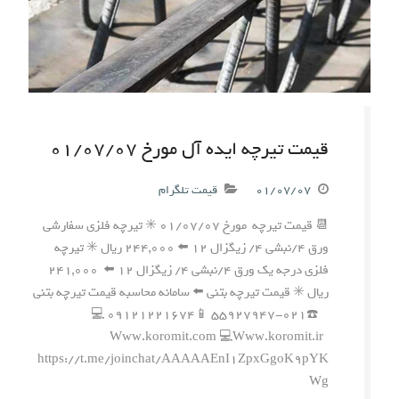
قیمت تیرچه ایده آل مورخ ۰۱/۰۷/۰۷
۰۱/۰۷/۰۷
قیمت تلگرام
📆 قیمت تیرچه مورخ ۰۱/۰۷/۰۷ ✳️ تیرچه فلزی سفارشی
ورق ۴/نبشی ۴/ زیگزال ۱۲ ⬅️ ۲۴۴,۰۰۰ ریال ✳️ تیرچه
فلزی درجه یک ورق ۴/نبشی ۴/ زیگزال ۱۲ ⬅️ ۲۴۱,۰۰۰
ریال ✳️ قیمت تیرچه بتنی ⬅️ سامانه محاسبه قیمت تیرچه بتنی
☎️۰۲۱-۵۵۹۲۷۹۴۷ 📱۰۹۱۲۱۲۲۱۶۷۴ 💻
Www.koromit.com 💻Www.koromit.ir
https://t.me/joinchat/AAAAAEnI1ZpxGgoK9pYK
Wg