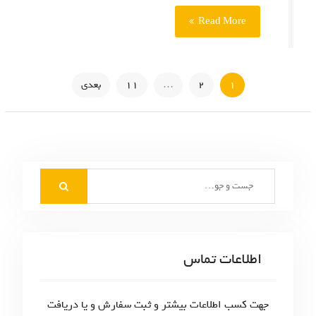
Read More
ر
1
2
…
11
بعدی
ا
ه
ب
S
ر
e
ی
a
r
ن
c
اطلاعات تماس
و
h
f
ش
o
جهت کسب اطلاعات بیشتر و ثبت سفارش و یا دریافت