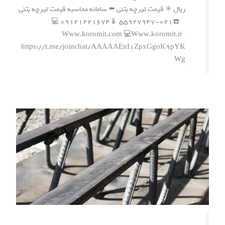
ریال ✳️ قیمت تیرچه بتنی ⬅️ سامانه محاسبه قیمت تیرچه بتنی
☎️۰۲۱-۵۵۹۲۷۹۴۷ 📱۰۹۱۲۱۲۲۱۶۷۴ 💻
Www.koromit.com 💻Www.koromit.ir
https://t.me/joinchat/AAAAAEnI1ZpxGgoK9pYK
Wg