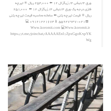
ورق ۴/نبشی ۴/ زیگزال ۱۲ ⬅️ ۲۵۴,۰۰۰ ریال ✳️ تیرچه
فلزی درجه یک ورق ۴/نبشی ۴/ زیگزال ۱۲ ⬅️ ۲۵۱,۰۰۰
ریال ✳️ قیمت تیرچه بتنی ⬅️ سامانه محاسبه قیمت تیرچه بتنی
☎️۰۲۱-۵۵۹۲۷۹۴۷ 📱۰۹۱۲۱۲۲۱۶۷۴ 💻
Www.koromit.com 💻Www.koromit.ir
https://t.me/joinchat/AAAAAEnI1ZpxGgoK9pYK
Wg