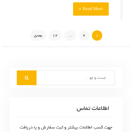
Read More
ر
1
2
…
12
بعدی
ا
ه
ب
S
ر
e
ی
a
r
ن
c
اطلاعات تماس
و
h
f
ش
o
جهت کسب اطلاعات بیشتر و ثبت سفارش و یا دریافت