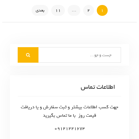
ر
1
2
…
11
بعدی
ا
ه
ب
S
ر
e
ی
a
r
ن
c
اطلاعات تماس
و
h
f
ش
o
جهت کسب اطلاعات بیشتر و ثبت سفارش و یا دریافت
ت
r
قیمت روز با ما تماس بگیرید
:
ه‌
09121221674
ه