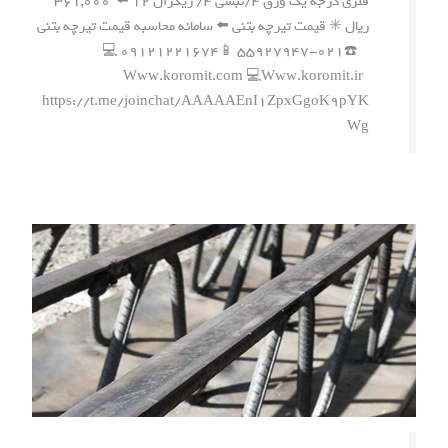
فلزی درجه یک ورق ۴/نبشی ۴/ زیگزال ۱۲ ⬅️ ۳۶۱,۰۰۰
ریال ✳️ قیمت تیرچه بتنی ⬅️ سامانه محاسبه قیمت تیرچه بتنی
☎️۰۲۱-۵۵۹۲۷۹۴۷ 📱۰۹۱۲۱۲۲۱۶۷۴ 💻
Www.koromit.com 💻Www.koromit.ir
https://t.me/joinchat/AAAAAEnI1ZpxGgoK9pYK
Wg