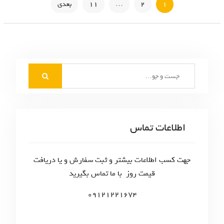
ر
1
2
…
11
بعدی
ا
ه
ب
S
ر
e
ی
a
r
ن
c
اطلاعات تماس
و
h
f
ش
o
جهت کسب اطلاعات بیشتر و ثبت سفارش و یا دریافت
ت
r
قیمت روز با ما تماس بگیرید
:
ه‌
09121221674
ه