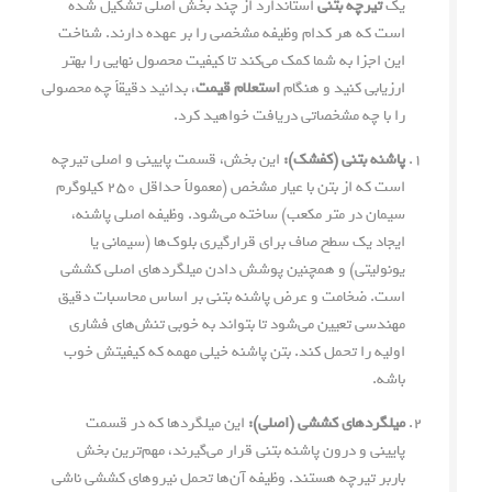
یک
تیرچه بتنی
استاندارد از چند بخش اصلی تشکیل شده
است که هر کدام وظیفه مشخصی را بر عهده دارند. شناخت
این اجزا به شما کمک می‌کند تا کیفیت محصول نهایی را بهتر
ارزیابی کنید و هنگام
استعلام قیمت
، بدانید دقیقاً چه محصولی
را با چه مشخصاتی دریافت خواهید کرد.
پاشنه بتنی (کفشک):
این بخش، قسمت پایینی و اصلی تیرچه
است که از بتن با عیار مشخص (معمولاً حداقل ۲۵۰ کیلوگرم
سیمان در متر مکعب) ساخته می‌شود. وظیفه اصلی پاشنه،
ایجاد یک سطح صاف برای قرارگیری بلوک‌ها (سیمانی یا
یونولیتی) و همچنین پوشش دادن میلگردهای اصلی کششی
است. ضخامت و عرض پاشنه بتنی بر اساس محاسبات دقیق
مهندسی تعیین می‌شود تا بتواند به خوبی تنش‌های فشاری
اولیه را تحمل کند. بتن پاشنه خیلی مهمه که کیفیتش خوب
باشه.
میلگردهای کششی (اصلی):
این میلگردها که در قسمت
پایینی و درون پاشنه بتنی قرار می‌گیرند، مهم‌ترین بخش
باربر تیرچه هستند. وظیفه آن‌ها تحمل نیروهای کششی ناشی