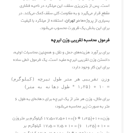
است. پس از بتن‌ریزی سقف، این میلگرد در ناحیه فشاری
مقطع قرار می‌گیرد و به مقاومت کلی سقف کمک می‌کند. در
بسیاری از پروژه‌ها
در تهران
، استفاده از میلگرد با کیفیت
برای این بخش یک ظرورت محسوب می‌شود.
فرمول محاسبه تقریبی وزن تیرچه
برای برآورد هزینه‌های حمل و نقل و همچنین محاسبات اولیه،
دانستن وزن تقریبی تیرچه مفید است. یک فرمول خطی ساده
برای این کار وجود دارد:
وزن تقریبی هر متر طول تیرچه (کیلوگرم)
= ۱۰ + (۱٫۲۵ * طول دهانه به متر)
برای مثال، وزن هر متر از یک تیرچه برای دهانه‌ای به طول ۶
متر به صورت زیر محاسبه می‌شود:
وزن=۱۰+(۱٫۲۵∗۶)=۱۰+۷٫۵=۱۷٫۵ کیلوگرم بر متروزن
= ۱۰ + (۱٫۲۵ * ۶) = ۱۰ + ۷٫۵ = ۱۷٫۵ کیلوگرم بر