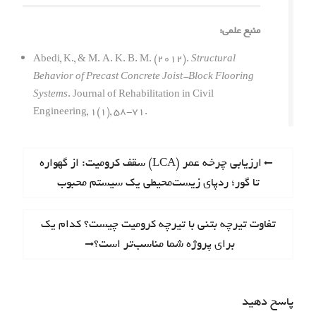
منبع علمی:
Abedi, K., & M. A. K. B. M. (2012).
Structural
Behavior of Precast Concrete Joist-Block Flooring
Systems
. Journal of Rehabilitation in Civil
Engineering, 1(1), 58-71.
ر
P
ارزیابی چرخه عمر (LCA) سقف کرومیت: از گهواره
r
تا گور؛ ردپای زیست‌محیطی یک سیستم محبوب
ا
e
ه
v
N
تفاوت تیرچه بتنی با تیرچه کرومیت چیست؟ کدام یک
i
ب
e
برای پروژه شما مناسب‌تر است؟
o
x
ر
u
t
s
ی
p
پاسخ دهید
p
o