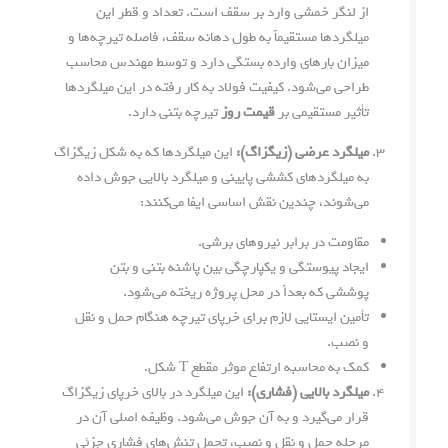
از لنگر خمشی وارد بر سقف است. تعداد و قطر این
میلگردها مستقیماً به طول دهانه سقف، فاصله تیرچه‌ها و
میزان بارهای وارده بستگی دارد و توسط مهندس محاسب
طراحی می‌شود. کیفیت فولاد به کار رفته در این میلگردها
تأثیر مستقیمی بر
قیمت روز
تیرچه بتنی دارد.
میلگرد عرضی (زیگزاگ):
این میلگردها که به شکل زیگزاگ
به میلگردهای کششی پایینی و میلگرد بالایی جوش داده
می‌شوند، چندین نقش اساسی ایفا می‌کنند:
مقاومت در برابر نیروهای برشی.
ایجاد پیوستگی و یکپارچگی بین پاشنه بتنی و بتن
پوششی که بعداً در محل پروژه ریخته می‌شود.
تأمین ایستایی لازم برای خرپای تیرچه هنگام حمل و نقل
و نصب.
کمک به محاسبه ارتفاع موثر مقطع T شکل.
میلگرد بالایی (فشاری):
این میلگرد در بالای خرپای زیگزاگ
قرار می‌گیرد و به آن جوش می‌شود. وظیفه اصلی آن در
مرحله حمل و نقل و نصب، تحمل تنش‌های فشاری جزئی