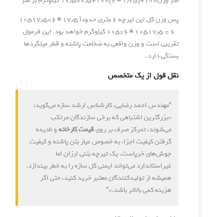
متر
وزن
=
۱۰
+
(
۱٫۲۵
∗
۶
)
=
۱۰
+
۷٫۵
=
۱۷٫۵
کیلوگرم
بر
متر
پس وزن کل این تیرچه ۶ متری حدوداً
۱۷٫۵∗۶=۱۰۵۱۷٫۵
* ۶ = ۱۰۵
۱۷٫۵
∗
۶
=
۱۰۵
کیلوگرم خواهد بود. این فرمول
تقریبی است و وزن واقعی به ضخامت پاشنه و قطر میلگردها
بستگی دارد.
نقل قول از یک متخصص
“مهندس احمد رضایی، کارشناس ارشد سازه می‌گوید:
«بزرگترین اشتباهی که برخی سازندگان مرتکب
می‌شوند، تمرکز صرف بر روی
قیمت کارخانه
و نادیده
گرفتن کیفیت اجزا، به خصوص عیار بتن پاشنه و کیفیت
جوش‌های خرپاست. یک تیرچه بتنی ارزان اما
غیراستاندارد می‌تواند ایمنی کل سازه را به خطر بیندازد.
همیشه از تولیدکنندگان معتبر خرید کنید، حتی اگر
هزینه کمی بالاتر باشد.»”