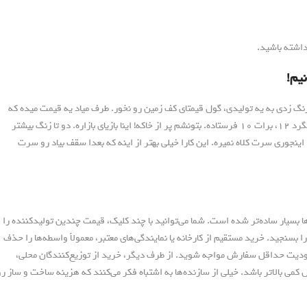
داشته باشید.
یم!
زنگ زدی به یه تولیدی، گول قیمتای کف زمین رو نخور. طرف میاد یه قیمت میده که
هوش از سرت بپره، بعد که بار رو تحویل میگیری میبینی جای میلگرد ۱۲، برات ۱۰ فرستاده. بتونشم پر از خاکه! اینا بازیای بازاره. دو تا زنگ بیشتر
اینجوری سرت کلاه نمیره. این کارا خیلی بهتر از اینه که بعدا سقف بیاد رو سرت
ا بسیار ساده‌تر شده است. شما می‌توانید با چند کلیک، قیمت چندین تولیدکننده را
را بسنجید. خرید مستقیم از کارخانه یا نمایندگی‌های معتبر، معمولاً واسطه‌ها را حذف
ودیت حداقل سفارش مواجه شوید. از طرف دیگر، خرید از توزیع‌کنندگان محلی،
 بالاتر باشد. خیلی از سازنده‌ها به اشتباه فکر می‌کنند که هزینه ساخت و ساز رو