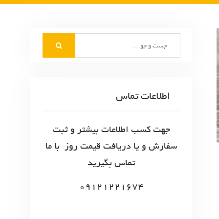
S
e
a
r
c
اطلاعات تماس
h
f
o
جهت کسب اطلاعات بیشتر و ثبت
r
سفارش و یا دریافت قیمت روز با ما
:
تماس بگیرید
09121221674