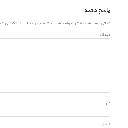
o
t
پاسخ دهید
ب
u
p
s
o
نشانی ایمیل شما منتشر نخواهد شد.
بخش‌های موردنیاز علامت‌گذاری شده
ر
p
s
o
دیدگاه
t
ی
s
:
t
ن
:
و
ش
ت
*
نام
ه‌
*
ایمیل