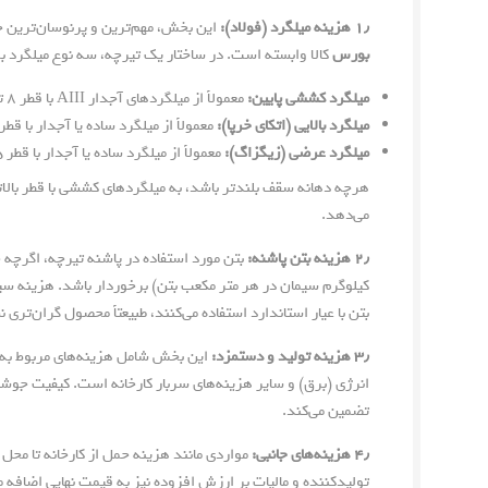
۱٫ هزینه میلگرد (فولاد):
این بخش، مهم‌ترین و پرنوسان‌ترین ج
بورس
کالا وابسته است. در ساختار یک تیرچه، سه نوع میلگرد به
میلگرد کششی پایین:
معمولاً از میلگردهای آجدار AIII با قطر ۸ تا ۱۶ میلی‌متر استفاده می‌شود.
میلگرد بالایی (اتکای خرپا):
معمولاً از میلگرد ساده یا آجدار با قطر ۶ تا ۱۲ میلی‌متر است
میلگرد عرضی (زیگزاگ):
معمولاً از میلگرد ساده یا آجدار با قطر ۶.۵ یا ۸ میلی‌متر است.
هرچه دهانه سقف بلندتر باشد، به میلگردهای کششی با قطر بالاتر
می‌دهد.
۲٫ هزینه بتن پاشنه:
کیلوگرم سیمان در هر متر مکعب بتن) برخوردار باشد. هزینه سیم
بتن با عیار استاندارد استفاده می‌کنند، طبیعتاً محصول گران‌تر
۳٫ هزینه تولید و دستمزد:
این بخش شامل هزینه‌های مربوط به ن
انرژی (برق) و سایر هزینه‌های سربار کارخانه است. کیفیت جوشکار
تضمین می‌کند.
۴٫ هزینه‌های جانبی:
مواردی مانند هزینه حمل از کارخانه تا محل 
تولیدکننده و مالیات بر ارزش افزوده نیز به قیمت نهایی اضافه 