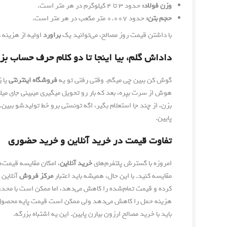
وزن فولاد:
حدود ۳ تا ۴ کیلوگرم در هر متر است.
حجم بتن:
حدود ۰.۰۰۷ متر مکعب در هر متر است.
با داشتن قیمت روز مصالح، می‌توانید یک
براورد
اولیه از هزینه 
داداش گلم، بیا اینجا تا دو کلام حرف حساب بزن
گوش کن ببین چی میگم. وقتی رفتی تو یه
فروشگاه اینترنتی
یا 
بزن، از چند جا استعلام بگیر، اگه تونستی برو خط تولیدشو ببین. 
پایین.
تفاوت قیمت در خرید آنلاین و خرید حضوری
امروزه با گسترش پلتفرم‌های
خرید آنلاین
، امکان مقایسه قیمت‌ه
مقایسه کنید. با این حال، همیشه باید اعتبار
مرکز فروش
آنلاین 
کرده و قیمت تمام‌شده را کاهش می‌دهد، اما ممکن است با محد
هزینه حمل را کاهش می‌دهد ولی ممکن است قیمت پایه محصول کمی
باید با خرید مصالح ارزون بیارن پایین. این یه اشتباه بزرگه.