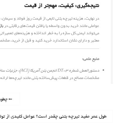
نتیجه‌گیری: کیفیت، مهم‌تر از قیمت
در نهایت، هزینه تیرچه بتنی تابعی از قیمت روز فولاد و سیمان،
عواملی مانند خرید بدون واسطه یا یافتن قیمت‌های رقابتی در
باز
می‌تواند ایمنی کل سازه را به خطر انداخته و هزینه‌های تعمیراتی
معتبر و دارای نشان استاندارد خرید کنید و قبل از خرید، مشخص
منبع علمی:
دستورالعمل شماره ۳-DT انجمن بتن آمریکا (ACI): جزئیات ساختاری برای سازه‌های بتنی
مشخصات مصالح در قطعات پیش‌ساخته بتنی مانند تیرچه‌ها ارائه 
ر
P
چطور
r
ا
e
N
طول عمر مفید تیرچه بتنی چقدر است؟ عوامل کلیدی از تولید
v
e
ه
i
x