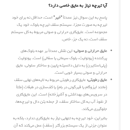
آیا تیرچه نیاز به عایق خاصی دارد؟
پاسخ به این سوال نیز عمدتاً
“خیر”
است، حداقل نه برای خود
تیرچه به صورت مجزا. سیستم سقف تیرچه بلوک، خود یک
مجموعه است. عایق‌کاری حرارتی و صوتی مربوط به کل سیستم
سقف است، نه یک جزء خاص.
عایق حرارتی و صوتی:
این نقش عمدتاً بر عهده بلوک‌های
پرکننده (یونولیت، بلوک سیمانی یا سفالی) است. یونولیت
(پلی‌استایرن) به دلیل دانسیته پایین و ساختار سلولی، عایق
حرارتی و صوتی بسیار خوبی است.
عایق رطوبتی:
عایق‌کاری رطوبتی مربوط به لایه‌های نهایی سقف
(مانند ایزوگام یا قیرگونی در بام) یا کف‌سازی در طبقات (مثلاً
در سرویس‌های بهداشتی و آشپزخانه) است. این عایق‌کاری
از نفوذ آب به کل ساختار سقف، از جمله بتن دال و تیرچه‌ها،
جلوگیری می‌کند.
بنابراین، خود تیرچه به تنهایی نیاز به عایق‌کاری ندارد، بلکه به
عنوان جزئی از یک سیستم بزرگتر (سقف) عمل می‌کند که آن