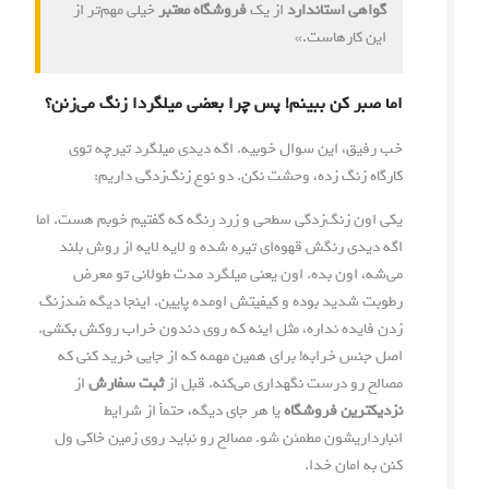
گواهی استاندارد
از یک
فروشگاه معتبر
خیلی مهم‌تر از
این کارهاست.»
اما صبر کن ببینم! پس چرا بعضی میلگردا زنگ می‌زنن؟
خب رفیق، این سوال خوبیه. اگه دیدی میلگرد تیرچه توی
کارگاه زنگ زده، وحشت نکن. دو نوع زنگ‌زدگی داریم:
یکی اون زنگ‌زدگی سطحی و زرد رنگه که گفتیم خوبم هست. اما
اگه دیدی رنگش قهوه‌ای تیره شده و لایه لایه از روش بلند
می‌شه، اون بده. اون یعنی میلگرد مدت طولانی تو معرض
رطوبت شدید بوده و کیفیتش اومده پایین. اینجا دیگه ضدزنگ
زدن فایده نداره، مثل اینه که روی دندون خراب روکش بکشی.
اصل جنس خرابه! برای همین مهمه که از جایی خرید کنی که
مصالح رو درست نگهداری می‌کنه. قبل از
ثبت سفارش
از
نزدیکترین فروشگاه
یا هر جای دیگه، حتماً از شرایط
انبارداریشون مطمئن شو. مصالح رو نباید روی زمین خاکی ول
کنن به امان خدا.