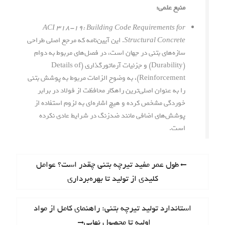
منبع علمی:
ACI 318-19: Building Code Requirements for
Structural Concrete
. این آیین‌نامه که مرجع اصلی طراحی
سازه‌های بتنی در جهان است، در فصل‌های مربوط به دوام
(Durability) و جزئیات آرماتورگذاری (Details of
Reinforcement)، به وضوح الزامات مربوط به پوشش بتنی
را به عنوان اصلی‌ترین راهکار محافظت از فولاد در برابر
خوردگی مشخص کرده و هیچ اشاره‌ای به لزوم استفاده از
پوشش‌های اضافی مانند ضدزنگ در شرایط عادی نکرده
است.
ر
P
طول عمر مفید تیرچه بتنی چقدر است؟ عوامل
r
کلیدی از تولید تا بهره‌برداری
ا
e
ه
v
N
استاندارد تولید تیرچه بتنی: راهنمای کامل از مواد
i
ب
e
اولیه تا محصول نهایی