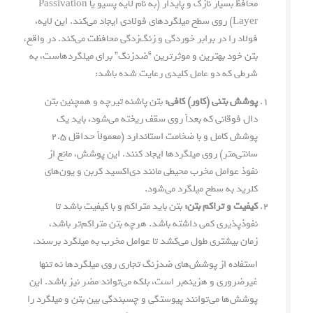
محافظ بسیار نازک و پایدار (به نام لایه پسیو یا Passivation
Layer) روی سطح میلگردهای فولادی ایجاد می‌کند. این لایه،
فولاد را در برابر خوردگی و زنگ‌زدگی محافظت می‌کند. در واقع،
بتن خود بهترین و موثرترین “ضدزنگ” برای میلگردهاست، به
شرطی که دو عامل کلیدی رعایت شده باشد:
پوشش بتنی (کاور) کافی:
بتن پاشنه تیرچه و همچنین بتن
دال فوقانی که بعداً روی سقف ریخته می‌شود، باید یک
پوشش کامل و با ضخامت استاندارد (معمولاً حداقل ۲.۵
سانتی‌متر) روی میلگردها ایجاد کنند. این پوشش، مانع از
نفوذ عوامل مخرب محیطی مانند دی‌اکسید کربن و یون‌های
کلرید به سطح میلگرد می‌شود.
کیفیت و تراکم بتن:
بتن باید متراکم و با کیفیت باشد تا
نفوذپذیری کمی داشته باشد. هرچه بتن متراکم‌تر باشد،
زمان بیشتری طول می‌کشد تا عوامل مخرب به میلگرد برسند.
استفاده از پوشش‌های ضدزنگ تجاری روی میلگردها نه تنها
غیرضروری و هزینه‌بر است، بلکه می‌تواند مضر نیز باشد. این
پوشش‌ها می‌توانند پیوستگی و چسبندگی بین بتن و میلگرد را