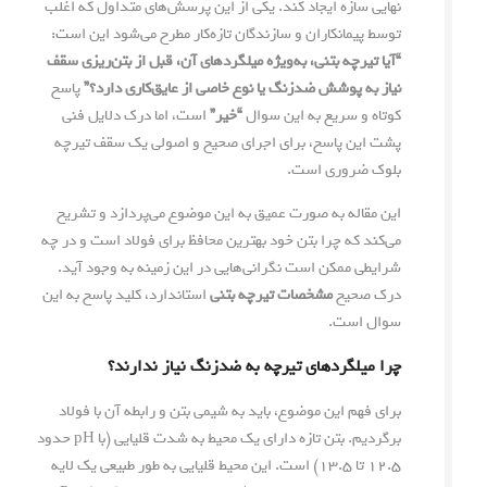
نهایی سازه ایجاد کند. یکی از این پرسش‌های متداول که اغلب
توسط پیمانکاران و سازندگان تازه‌کار مطرح می‌شود این است:
“آیا تیرچه بتنی، به‌ویژه میلگردهای آن، قبل از بتن‌ریزی سقف
نیاز به پوشش ضدزنگ یا نوع خاصی از عایق‌کاری دارد؟”
پاسخ
کوتاه و سریع به این سوال
“خیر”
است، اما درک دلایل فنی
پشت این پاسخ، برای اجرای صحیح و اصولی یک سقف تیرچه
بلوک ضروری است.
این مقاله به صورت عمیق به این موضوع می‌پردازد و تشریح
می‌کند که چرا بتن خود بهترین محافظ برای فولاد است و در چه
شرایطی ممکن است نگرانی‌هایی در این زمینه به وجود آید.
درک صحیح
مشخصات تیرچه بتنی
استاندارد، کلید پاسخ به این
سوال است.
چرا میلگردهای تیرچه به ضدزنگ نیاز ندارند؟
برای فهم این موضوع، باید به شیمی بتن و رابطه آن با فولاد
برگردیم. بتن تازه دارای یک محیط به شدت قلیایی (با pH حدود
۱۲.۵ تا ۱۳.۵) است. این محیط قلیایی به طور طبیعی یک لایه