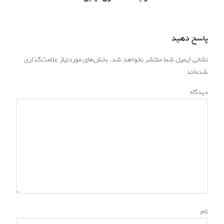
o
x
ر
u
t
s
ی
p
پاسخ دهید
p
o
ن
o
s
نشانی ایمیل شما منتشر نخواهد شد.
بخش‌های موردنیاز علامت‌گذاری
s
و
*
t
شده‌اند
t
:
ش
:
دیدگاه
ت
ه‌
ه
ا
*
نام