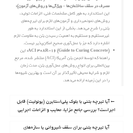
مصرف در سقف ساختمان‌ها – ویژگی‌ها و روش‌های آزمون):
این استاندارد به طور کامل مشخصات فنی، الزامات تولید،
روش‌های نمونه‌برداری و آزمون‌های لازم برای تیرچه‌های
بتنی را شرح می‌دهد. بخشی از این استاندارد به طور
غیرمستقیم و مستقیم به اهمیت رسیدن بتن به مقاومت لازم
اشاره دارد که جز با عمل‌آوری صحیح امکان‌پذیر نیست.
ACI 308R-16 (Guide to Curing Concrete):
این
راهنما که توسط انجمن بتن آمریکا (ACI) منتشر شده، مرجع
بین‌المللی برای انواع روش‌های عمل‌آوری بتن، مدت زمان
لازم و شرایط محیطی تأثیرگذار بر آن است و بهترین شیوه‌ها
را در این زمینه ارائه می‌دهد.
ر
P
آیا تیرچه بتنی با بلوک پلی‌استایرن (یونولیت) قابل
r
اجراست؟ بررسی جامع مزایا، معایب و الزامات اجرایی
ا
e
ه
v
N
آیا تیرچه بتنی برای سقف شیروانی یا سازه‌های
i