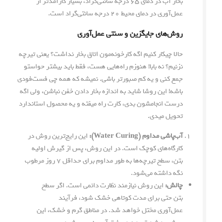
بخار آب در دمای ۶۵ درجه سانتی‌گراد، بسیار کارآمدتر از
عمل‌آوری در دمای محیط ۲۰ درجه سانتی‌گراد است.
روش‌های جایگزین و سنتی عمل‌آوری
حالا چیکار کنیم اگه کارخونه‌مون اتاق بخار نداشت؟ یعنی تیرچه
نزنیم؟ نه بابا! هنوزم راه‌هایی هست، فقط باید بیشتر حواستو
جمع کنی و یه کم صبورتر باشی. نمیشه که همه چی فست‌فودی
باشه! این روشا شاید به اندازه بخار دادن خفن نباشن، ولی اگه
درست انجامشون بدی، کارت راه میفته و یه محصول استاندارد
تحویل میدی.
آب‌پاشی مداوم (Water Curing):
این رایج‌ترین روش در
کارگاه‌های کوچک است. در این روش، پس از گیرش اولیه
بتن، سطح تیرچه‌ها به طور مداوم برای حداقل ۷ روز مرطوب
نگه داشته می‌شود.
چالش:
این روش نیازمند نظارت دائمی است. اگر سطح
بتن حتی برای مدت کوتاهی خشک شود، فرآیند
عمل‌آوری مختل خواهد شد. در مناطق گرم و خشک، این