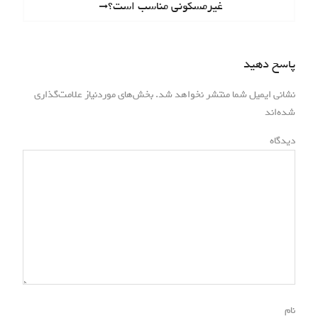
ب
e
غیرمسکونی مناسب است؟
o
x
ر
u
t
s
ی
p
پاسخ دهید
p
o
ن
o
s
نشانی ایمیل شما منتشر نخواهد شد.
بخش‌های موردنیاز علامت‌گذاری
s
و
*
t
شده‌اند
t
:
ش
:
دیدگاه
ت
ه‌
ه
ا
*
نام