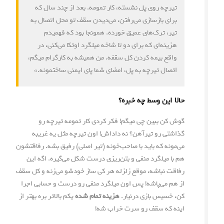
تیرچه روی پل نشسته، کار تمومه. بعد از چند سال که
برای بازسازی می‌رفتن، می‌دیدن سقف تو محل اتصال به
تیر، ترک‌های عمیق خورده. همونجا بود که فهمیدم
هزینه‌ای که برای دو تا شاخه میلگرد اوتکا می‌کنی، در
واقع بیمه کردن کل سقفه. من همیشه به کارگرام میگم،
اتصال تیرچه به پل، امضای شما پای ایمنی ساختمونه.»
حالا این وسط چه خبره؟
گوش کن ببین چی میگم! فکر کردی کار تمومه تیرچه رو
گذاشتی رو تیرآهن؟ نه داداش! اون تیرچه مثل یه غریبه
می‌مونه که باید با صاحب‌خونه (تیر اصلی) رفیق بشه. رفاقتشون
هم با میلگرد منفی و بتن‌ریزی درست شکل می‌گیره. اگه این
رفاقت نباشه، موقع زلزله هر کی ساز خودشو می‌زنه و کل سقف
از هم می‌پاشه! پس اون میلگرد منفی رو درست و حسابی اجرا
کن، خسیس بازی درنیار.
هزینه تمام شده
یکم بالاتر بره بهتر از
اینه که سقف رو سرت خراب شه!