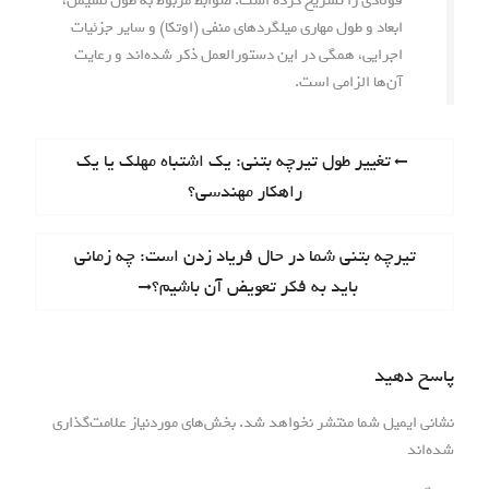
فولادی را تشریح کرده است. ضوابط مربوط به طول نشیمن،
ابعاد و طول مهاری میلگردهای منفی (اوتکا) و سایر جزئیات
اجرایی، همگی در این دستورالعمل ذکر شده‌اند و رعایت
آن‌ها الزامی است.
ر
P
تغییر طول تیرچه بتنی: یک اشتباه مهلک یا یک
r
راهکار مهندسی؟
ا
e
ه
v
N
تیرچه بتنی شما در حال فریاد زدن است: چه زمانی
i
ب
e
باید به فکر تعویض آن باشیم؟
o
x
ر
u
t
s
ی
p
پاسخ دهید
p
o
ن
o
s
نشانی ایمیل شما منتشر نخواهد شد.
بخش‌های موردنیاز علامت‌گذاری
s
و
*
t
شده‌اند
t
:
ش
: