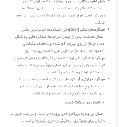
طول نشیمن کافی:
اولین و مهم‌ترین نکته، طول نشیمن
است. پاشنه بتنی تیرچه باید حداقل ۱۰ تا ۱۵ سانتی‌متر
روی تیر اصلی قرار گیرد. این کار تکیه‌گاه پایداری را فراهم
می‌کند.
میلگردهای منفی (اوتکا):
این میلگردها حیاتی‌ترین بخش
اتصال هستند. پس از چیدن تیرچه‌ها، میلگردهایی به شکل
عصا (اوتکا) از روی تیرچه خم شده و تا فاصله مشخصی
(معمولاً ۱/۵ دهانه) در دال بالایی ادامه می‌یابند. این
میلگردها لنگر منفی ایجاد شده در تکیه‌گاه را تحمل کرده و از
ترک خوردن بتن در بالای تیر اصلی جلوگیری می‌کنند. عدم
استفاده از اوتکا یه اشتباه بزرگ است.
میلگرد حرارتی:
آرماتورهای حرارتی و انقباض که در جهت
عمود بر تیرچه‌ها اجرا می‌شوند، باید از روی تیر اصلی نیز
عبور کرده و به یکپارچگی کل سیستم کمک کنند.
۲. اتصال در اسکلت فلزی:
اتصال تیرچه به تیرآهن کمی پیچیده‌تر است و نیازمند جزئیات
دقیقی برای جلوگیری از لغزش و تامین یکپارچگی است.