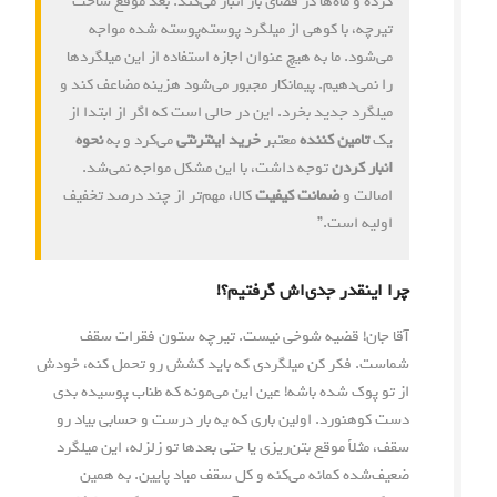
کرده و ماه‌ها در فضای باز انبار می‌کند. بعد موقع ساخت
تیرچه، با کوهی از میلگرد پوسته‌پوسته شده مواجه
می‌شود. ما به هیچ عنوان اجازه استفاده از این میلگردها
را نمی‌دهیم. پیمانکار مجبور می‌شود هزینه مضاعف کند و
میلگرد جدید بخرد. این در حالی است که اگر از ابتدا از
یک
تامین کننده
معتبر
خرید اینترنتی
می‌کرد و به
نحوه
انبار کردن
توجه داشت، با این مشکل مواجه نمی‌شد.
اصالت و
ضمانت کیفیت
کالا، مهم‌تر از چند درصد تخفیف
اولیه است.”
چرا اینقدر جدی‌اش گرفتیم؟!
آقا جان! قضیه شوخی نیست. تیرچه ستون فقرات سقف
شماست. فکر کن میلگردی که باید کشش رو تحمل کنه، خودش
از تو پوک شده باشه! عین این می‌مونه که طناب پوسیده بدی
دست کوهنورد. اولین باری که یه بار درست و حسابی بیاد رو
سقف، مثلاً موقع بتن‌ریزی یا حتی بعدها تو زلزله، این میلگرد
ضعیف‌شده کمانه می‌کنه و کل سقف میاد پایین. به همین