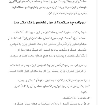
سادگی! پس وقتی بحث جون آدم‌ها وسطه، دیگه سر
ارزانترین
قیمت
و این حرفا چونه نزن. برو جنس
با کیفیت
و
استاندارد
بخر. پولتو جای درست خرج کن.
آیین‌نامه چه می‌گوید؟ فرمول تشخیص زنگ‌زدگی مجاز
خوشبختانه، مقررات ملی ساختمان در این مورد کاملاً شفاف
است. طبق “مبحث نهم مقررات ملی ساختمان ایران”، استفاده از
میلگردهایی با زنگ‌زدگی سطحی که باعث کاهش وزن یا خواص
مکانیکی میلگرد نشود، بلامانع است. اما میلگردهای دارای
زنگ‌زدگی عمیق و پوسته‌ای به هیچ عنوان نباید مصرف شوند.
یک روش عملی و کارگاهی برای تشخیص این موضوع، استفاده
از فرمول کنترل وزن است. این کار به سادگی قابل انجام است:
یک نمونه میلگرد زنگ‌زده به طول دقیقاً یک متر را ببرید.
با یک برس سیمی یا گونی، زنگ‌های سطحی آن را کاملاً تمیز
کنید.
نمونه را وزن کنید.
وزن به دست آمده را با وزن استاندارد همان سایز میلگرد