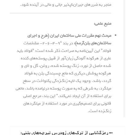
منجر به ضررهای جبران‌ناپذیر جانی و مالی در آینده شود.
منبع علمی:
مبحث نهم مقررات ملی ساختمان ایران (طرح و اجرای
ساختمان‌های بتن‌آرمه):
در بند “۹-۴-۶-۲- مشخصات
فولاد” این آیین‌نامه به صراحت ذکر شده است: “فولاد باید
عاری از هرگونه آلودگی زیان‌آور از قبیل پوسته‌های کنده
شده حاصل از نورد، زنگ پوسته شده، روغن، گل و لای و
هرگونه پوشش دیگری که مانع چسبندگی بتن به فولاد
گردد، باشد. وجود یک لایه زنگ‌زدگی یکنواخت در سطح
میلگرد، به شرطی که به صورت پوسته درنیامده باشد، مانعی
برای استفاده از آن ایجاد نمی‌کند.” این بند، مرجع اصلی
قانونی برای تصمیم‌گیری در مورد استفاده از میلگردهای
زنگ‌زده است.
ر
P
رمزگشایی از ترک‌های زودرس تیرچه‌های بتنی: