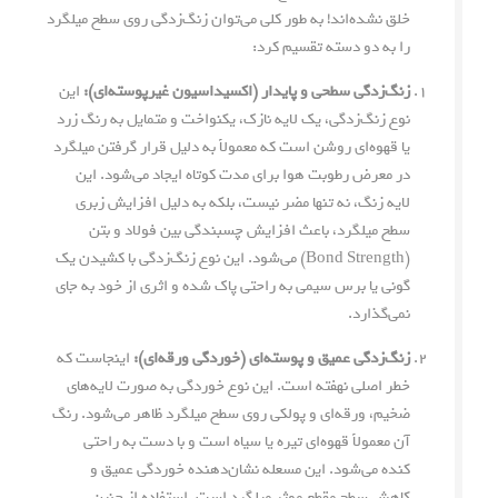
خلق نشده‌اند! به طور کلی می‌توان زنگ‌زدگی روی سطح میلگرد
را به دو دسته تقسیم کرد:
زنگ‌زدگی سطحی و پایدار (اکسیداسیون غیرپوسته‌ای):
این
نوع زنگ‌زدگی، یک لایه نازک، یکنواخت و متمایل به رنگ زرد
یا قهوه‌ای روشن است که معمولاً به دلیل قرار گرفتن میلگرد
در معرض رطوبت هوا برای مدت کوتاه ایجاد می‌شود. این
لایه زنگ، نه تنها مضر نیست، بلکه به دلیل افزایش زبری
سطح میلگرد، باعث افزایش چسبندگی بین فولاد و بتن
(Bond Strength) می‌شود. این نوع زنگ‌زدگی با کشیدن یک
گونی یا برس سیمی به راحتی پاک شده و اثری از خود به جای
نمی‌گذارد.
زنگ‌زدگی عمیق و پوسته‌ای (خوردگی ورقه‌ای):
اینجاست که
خطر اصلی نهفته است. این نوع خوردگی به صورت لایه‌های
ضخیم، ورقه‌ای و پولکی روی سطح میلگرد ظاهر می‌شود. رنگ
آن معمولاً قهوه‌ای تیره یا سیاه است و با دست به راحتی
کنده می‌شود. این مسعله نشان‌دهنده خوردگی عمیق و
کاهش سطح مقطع موثر میلگرد است. استفاده از چنین