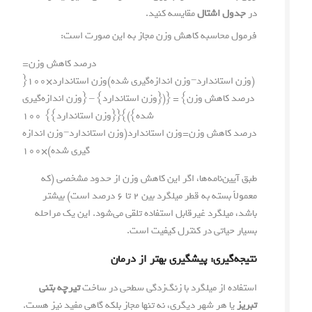
در
جدول اشتال
مقایسه کنید.
فرمول محاسبه کاهش وزن مجاز به این صورت است:
درصد کاهش وزن=
(وزن استاندارد−وزن اندازه‌گیری شده)وزن استاندارد×۱۰۰{
درصد کاهش وزن} = {({وزن استاندارد} – {وزن اندازه‌گیری
شده})}{{وزن استاندارد}} ۱۰۰
درصد کاهش وزن
=
وزن استاندارد
(
وزن استاندارد
−
وزن اندازه‌
گیری شده
)
×
۱۰۰
طبق آیین‌نامه‌ها، اگر این کاهش وزن از حدود مشخصی (که
معمولاً بسته به قطر میلگرد بین ۲ تا ۶ درصد است) بیشتر
باشد، میلگرد غیرقابل استفاده تلقی می‌شود. این یک مراحله
بسیار حیاتی در کنترل کیفیت است.
نتیجه‌گیری: پیشگیری بهتر از درمان
استفاده از میلگرد با زنگ‌زدگی سطحی در ساخت
تیرچه بتنی
تبریز
یا هر شهر دیگری، نه تنها مجاز بلکه گاهی مفید نیز هست.