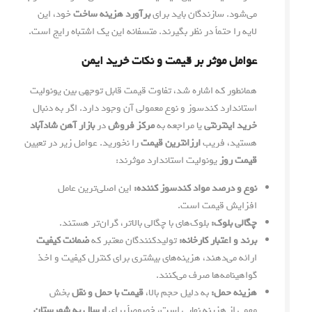
می‌شود. سازندگان باید برای
برآورد هزینه ساخت
خود، این
لایه را حتماً در نظر بگیرند. متسفانه این یک اشتباه رایج است.
عوامل موثر بر قیمت و نکات خرید ایمن
همانطور که اشاره شد، تفاوت قیمت قابل توجهی بین یونولیت
استاندارد کندسوز و نوع معمولی آن وجود دارد. اگر به دنبال
خرید اینترنتی
یا مراجعه به
مرکز فروش
در
بازار آهن شادآباد
هستید، فریب
ارزانترین قیمت
را نخورید. عوامل زیر در تعیین
قیمت روز
یونولیت استاندارد موثرند:
نوع و درصد مواد کندسوز کننده:
این اصلی‌ترین عامل
افزایش قیمت است.
چگالی بلوک:
بلوک‌های با چگالی بالاتر، گران‌تر هستند.
برند و اعتبار کارخانه:
تولیدکنندگان معتبر که
ضمانت کیفیت
ارائه می‌دهند، هزینه‌های بیشتری برای کنترل کیفیت و اخذ
گواهینامه‌ها صرف می‌کنند.
هزینه حمل:
به دلیل حجم بالا،
قیمت با حمل و نقل
بخش
مهمی از هزینه نهایی است، خصوصاً برای
ارسال به شهرستان