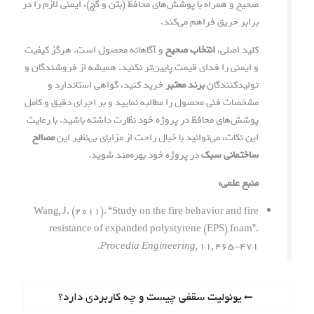
صحیح و همراه با پوشش‌های محافظ (بتن و گچ)، ایمنی لازم را در
برابر حریق فراهم می‌کند.
کلید اصلی،
انتخاب صحیح
و آگاهانه محصول است. هرگز کیفیت
و ایمنی را فدای قیمت پایین‌تر نکنید. همیشه از فروشندگان و
تولیدکنندگان
برند معتبر
خرید کنید، گواهی استاندارد و
مشخصات فنی محصول را مطالبه نمایید و بر اجرای دقیق و کامل
پوشش‌های محافظ در پروژه خود نظارت داشته باشید. با رعایت
این نکات، می‌توانید با خیال راحت از مزایای بی‌نظیر این
مصالح
ساختمانی سبک
در پروژه خود بهره‌مند شوید.
منبع علمی:
Wang, J. (2011). “Study on the fire behavior and fire
resistance of expanded polystyrene (EPS) foam”.
Procedia Engineering
, 11, 465-471.
ر
P
یونولیت سقفی چیست و چه کاربردی دارد؟
r