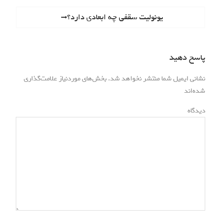
ا
e
N
یونولیت سقفی چه ابعادی دارد؟
ه
v
e
i
ب
x
o
t
پاسخ دهید
ر
u
p
s
ی
o
نشانی ایمیل شما منتشر نخواهد شد.
بخش‌های موردنیاز علامت‌گذاری
p
*
s
شده‌اند
ن
o
t
دیدگاه
s
و
:
t
ش
:
ت
ه‌
ه
ا