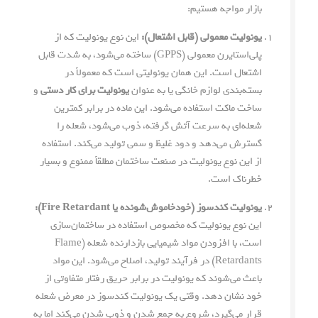
بازار مواجه هستیم:
یونولیت معمولی (قابل اشتعال):
این نوع یونولیت که از
پلی‌استایرن معمولی (GPPS) ساخته می‌شود، به شدت قابل
اشتعال است. این همان یونولیتی است که معمولاً در
بسته‌بندی لوازم خانگی یا به عنوان
یونولیت برای کار دستی
و
ساخت ماکت استفاده می‌شود. این ماده در برابر کمترین
شعله‌ای به سرعت آتش گرفته، ذوب می‌شود، شعله را
گسترش می‌دهد و دود غلیظ و سمی تولید می‌کند. استفاده
از این نوع یونولیت در صنعت ساختمان مطلقاً ممنوع و بسیار
خطرناک است.
یونولیت کندسوز (خودخاموش‌شونده یا Fire Retardant):
این نوع یونولیت که مخصوص استفاده در ساختمان‌سازی
است، با افزودن مواد شیمیایی بازدارنده شعله (Flame
Retardants) در فرآیند تولید، اصلاح می‌شود. این مواد
باعث می‌شوند که یونولیت در برابر حریق رفتار متفاوتی از
خود نشان دهد. وقتی یک یونولیت کندسوز در معرض شعله
قرار می‌گیرد، شروع به جمع شدن و ذوب شدن می‌کند اما به