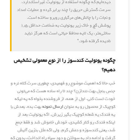
دیده‌ایم که چگونه استفاده از یونولیت غیراستاندارد،
سرعت گسترش حریق را چند برابر کرده و عملیات امداد
و نجات را با چالش‌های مرگباری روبرو ساخته است.
پوشش گچ و خاک زیر یونولیت به ضخامت حداقل ۱٫۵
سانتی‌متر، یک لایه محافظ حیاتی است که هرگز نباید
نادیده گرفته شود.”
چگونه یونولیت کندسوز را از نوع معمولی تشخیص
دهیم؟
خب حالا که اهمیت موضوع رو فهمیدی، چطوری سرت کلاه نره و
جنس بنجل بهت نندازن؟ چند تا راه ساده هست که می‌تونی
خودت تست کنی. اول از همه، از فروشنده بخواه که یه تیکه
کوچیک از محصول رو به عنوان
ارسال نمونه
بهت بده. بعدش با
یه فندک یه شعله کوچیک بگیر زیرش. اگه یونولیت بعد از
اینکه فندک رو کنار کشیدی، خودش خاموش شد و فقط جمع
شد، یعنی کندسوزه و دمش گرم. ولی اگه مثل بنزین آتیش
گرفت و ادامه داد به سوختن و دود سیاه راه انداخت، بدون که