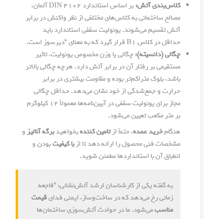
کلاس‌بندی آتش:
بر اساس استاندارد DIN 4102 آلمان،
مصالح ساختمانی به کلاس‌های مختلفی از نظر واکنش در برابر
آتش تقسیم می‌شوند. یونولیت سقفی استاندارد باید
حداقل در کلاس B1 قرار گیرد که به معنای “دیرسوز است.
چگالی (دانسیته):
چگالی یا وزن مخصوص یونولیت، تاثیر
مستقیمی بر رفتار آن در برابر آتش دارد. هرچه چگالی بالاتر
باشد، بلوک متراکم‌تر بوده و مقاومت بیشتری در برابر
حرارت و جمع‌شدگی از خود نشان می‌دهد. حداقل چگالی
مجاز برای یونولیت سقفی در آیین‌نامه‌ها معمولاً ۱۲ کیلوگرم
بر متر مکعب تعیین می‌شود.
هنگام
خرید عمده
، حتماً از
تامین کننده
بخواهید
برگه آنالیز
و
مشخصات فنی محصول را ارائه دهد تا از
با کیفیت
بودن و
انطباق آن با استانداردها مطمئن شوید.
به گفته یکی از کارشناسان ارشد آتش‌نشانی: “فاجعه
زمانی رخ می‌دهد که در ساخت‌وساز، ایمنی فدای
قیمت
مناسب
می‌شود. ما در حوادث آتش‌سوزی ساختمان‌ها