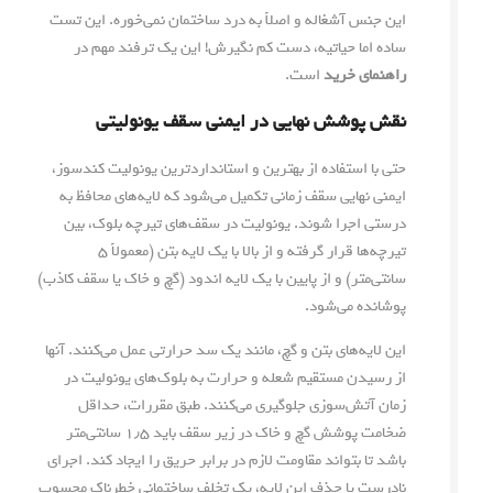
این جنس آشغاله و اصلاً به درد ساختمان نمی‌خوره. این تست
ساده اما حیاتیه، دست کم نگیرش! این یک ترفند مهم در
راهنمای خرید
است.
نقش پوشش نهایی در ایمنی سقف یونولیتی
حتی با استفاده از بهترین و استانداردترین یونولیت کندسوز،
ایمنی نهایی سقف زمانی تکمیل می‌شود که لایه‌های محافظ به
درستی اجرا شوند. یونولیت در سقف‌های تیرچه بلوک، بین
تیرچه‌ها قرار گرفته و از بالا با یک لایه بتن (معمولاً ۵
سانتی‌متر) و از پایین با یک لایه اندود (گچ و خاک یا سقف کاذب)
پوشانده می‌شود.
این لایه‌های بتن و گچ، مانند یک سد حرارتی عمل می‌کنند. آنها
از رسیدن مستقیم شعله و حرارت به بلوک‌های یونولیت در
زمان آتش‌سوزی جلوگیری می‌کنند. طبق مقررات، حداقل
ضخامت پوشش گچ و خاک در زیر سقف باید ۱٫۵ سانتی‌متر
باشد تا بتواند مقاومت لازم در برابر حریق را ایجاد کند. اجرای
نادرست یا حذف این لایه، یک تخلف ساختمانی خطرناک محسوب