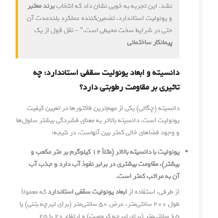
نشد. این تجربه به خوبی نشان داد که انتخاب
برند معتبر
و یونولیت استاندارد، تضمین‌کننده عملکرد بلندمدت آن
حتی در شرایط سخت محیطی است.” – نقل قول از یک
پیمانکار ساختمانی
دانسیته و ابعاد یونولیت سقفی استاندارد: چه
تاثیری بر مقاومت رطوبتی دارد؟
دانسیته (چگالی) یکی از مهم‌ترین فاکتورها در تعیین کیفیت
یونولیت است. دانسیته بالاتر به معنای فشردگی بیشتر سلول‌ها
و وجود فضاهای خالی کمتر بین آنهاست. در نتیجه:
یونولیت با دانسیته بالاتر (مثلاً ۱۲ کیلوگرم بر متر مکعب و
بیشتر)، مقاومت بیشتری در برابر نفوذ آب دارد و جذب آب
آن به مراتب کمتر است.
از طرفی، استفاده از
ابعاد یونولیت سقفی استاندارد
که معمولاً
طول ۲۰۰ سانتی‌متر، عرض ۵۰ سانتی‌متر (برای تیرچه بتنی) یا
۶۵ سانتی‌متر (برای تیرچه کرومیت) و ارتفاع ۲۰ یا ۲۵