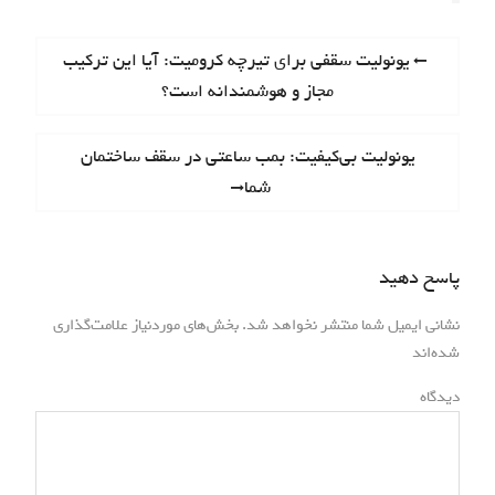
ر
P
یونولیت سقفی برای تیرچه کرومیت: آیا این ترکیب
r
مجاز و هوشمندانه است؟
ا
e
ه
v
N
یونولیت بی‌کیفیت: بمب ساعتی در سقف ساختمان
i
ب
e
شما
o
x
ر
u
t
s
ی
p
پاسخ دهید
p
o
ن
o
s
نشانی ایمیل شما منتشر نخواهد شد.
بخش‌های موردنیاز علامت‌گذاری
s
و
*
t
شده‌اند
t
:
ش
:
دیدگاه
ت
ه‌