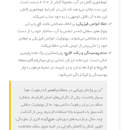
غوطه‌وری کامل در آب، معمولاً کمتر از ۲ تا ۴ درصد است.
این عدد نشان می‌دهد که حتی در شرایط غوطه‌وری کامل،
این ماده آب قابل توجهی را به خود جذب نمی‌کند.
حفظ خواص فیزیکی:
برخلاف مصالحی مانند گچ یا برخی
بلوک‌های سفالی که در تماس با آب، ساختار خود را از دست
داده و متلاشی می‌شوند، یونولیت خواص فیزیکی و ابعادی
خود را حتی پس از خیس شدن حفظ می‌کند.
عدم پوسیدگی و رشد قارچ:
پلی‌استایرن یک ماده پلیمری
خنثی است. این ماده ارزش غذایی برای میکروارگانیسم‌ها،
قارچ‌ها و کپک‌ها ندارد و در نتیجه، در محیط مرطوب دچار
پوسیدگی یا کپک‌زدگی نمی‌شود.
“در پروژه‌ای ویلایی در منطقه
رامسر
که رطوبت هوا
بسیار بالاست، یکی از نگرانی‌های اصلی کارفرما، عملکرد
سقف در برابر رطوبت دائمی بود. ما از یونولیت سقفی
کندسوز با دانسیته بالا استفاده کردیم. پس از گذشت
چند سال و بازدیدهای دوره‌ای، هیچ‌گونه اثری از نم‌زدگی،
تغییر شکل یا کاهش کارایی در لایه عایق سقف مشاهده