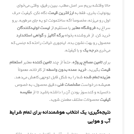
حالا وقتشه بریم سر اصل مطلب. ببین رفیق، وقتی می‌خوای
یونولیت بخری، فقط به
ارزانترین قیمت
نگاه نکن. کیفیت حرف
اول رو می‌زنه، مخصوصاً اگه ساختمونت تو یه جای مرطوبه. برو
سراغ یه
فروشگاه معتبر
یا مستقیم از
لیست تولیدکنندگان
خرید کن. از فروشنده بخواه
برگه آنالیز
و
گواهی استاندارد
محصول رو بهت نشون بده. اینجوری خیالت راحته که جنسی که
می‌خری
درجه یک
و با کیفیته.
برای
تامین مصالح پروژه
، حتماً از چند
تامین کننده
معتبر
استعلام
قیمت
بگیرید.
خرید عمده
بدون واسطه
از کارخانه، معمولاً
هزینه تمام شده
شما را به شکل قابل توجهی کاهش می‌دهد.
همیشه درخواست
مشخصات فنی
دقیق محصول، به خصوص
دانسیته و کندسوز بودن آن را داشته باشید تا از
مقایسه
کیفیت
محصولات مختلف مطمئن شوید.
نتیجه‌گیری: یک انتخاب هوشمندانه برای تمام شرایط
آب و هوایی