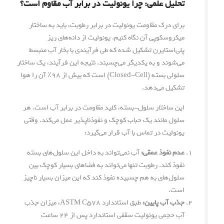
تحلیل علمی: چرا یونولیت در برابر آب مقاوم است؟
برای درک مقاومت یونولیت در برابر رطوبت، باید به ساختار
میکروسکوپی آن نگاه کنیم. یونولیت از دانه‌های ریز
پلی‌استایرن تشکیل شده که طی فرآیندی با بخار آب منبسط
می‌شوند و به یکدیگر می‌چسبند. نتیجه این فرآیند، یک ساختار
سلولی بسته (Closed-Cell) است که بیش از ۹۸٪ آن را هوا
تشکیل می‌دهد.
این ساختار سلول-بسته، کلید مقاومت در برابر آب است. هر
سلول مانند یک حباب کوچک و نفوذناپذیر عمل می‌کند. وقتی
یونولیت در تماس با آب قرار می‌گیرد:
عدم نفوذ عمقی:
آب نمی‌تواند به داخل این سلول‌های بسته
نفوذ کند. رطوبت تنها می‌تواند به فضاهای بسیار کوچک بین
سلول‌های به هم چسبیده نفوذ کند که این میزان بسیار ناچیز
است.
جذب آب پایین:
طبق استاندارد ASTM C578، میزان جذب
آب حجمی یونولیت سقفی استاندارد پس از ۲۴ ساعت