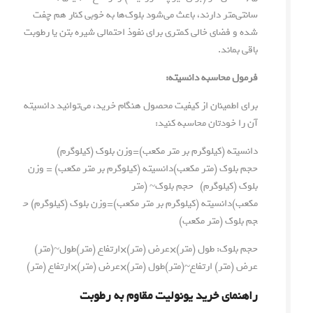
سانتی‌متر دارند، باعث می‌شود بلوک‌ها به خوبی کنار هم چفت
شده و فضای خالی کمتری برای نفوذ احتمالی شیره بتن یا رطوبت
باقی بماند.
فرمول محاسبه دانسیته:
برای اطمینان از کیفیت محصول هنگام خرید، می‌توانید دانسیته
آن را خودتان محاسبه کنید:
دانسیته (کیلوگرم بر متر مکعب)=وزن بلوک (کیلوگرم)
حجم بلوک (متر مکعب)دانسیته (کیلوگرم بر متر مکعب) = وزن
بلوک (کیلوگرم) حجم بلوک~ (متر
مکعب)
دانسیته
(
کیلوگرم
بر
متر
مکعب
)
=
وزن
بلوک
(
کیلوگرم
)
ح
جم
بلوک
(
متر
مکعب
)
حجم بلوک:
طول (متر)×عرض (متر)×ارتفاع (متر)طول~(متر)
عرض (متر) ارتفاع~(متر)
طول
(
متر
)
×
عرض
(
متر
)
×
ارتفاع
(
متر
)
راهنمای خرید یونولیت مقاوم به رطوبت