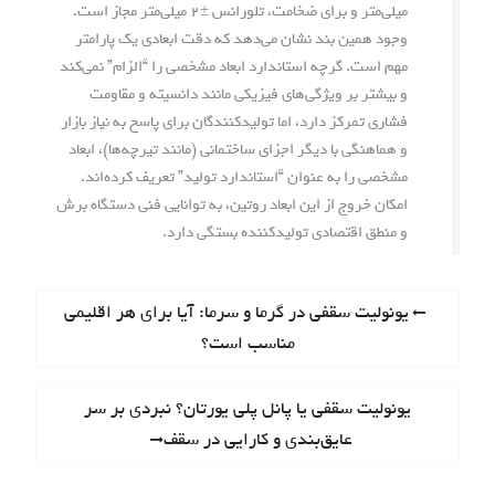
میلی‌متر و برای ضخامت، تلورانس ±۲ میلی‌متر مجاز است.
وجود همین بند نشان می‌دهد که دقت ابعادی یک پارامتر
مهم است. گرچه استاندارد ابعاد مشخصی را “الزام” نمی‌کند
و بیشتر بر ویژگی‌های فیزیکی مانند دانسیته و مقاومت
فشاری تمرکز دارد، اما تولیدکنندگان برای پاسخ به نیاز بازار
و هماهنگی با دیگر اجزای ساختمانی (مانند تیرچه‌ها)، ابعاد
مشخصی را به عنوان “استاندارد تولید” تعریف کرده‌اند.
امکان خروج از این ابعاد روتین، به توانایی فنی دستگاه برش
و منطق اقتصادی تولیدکننده بستگی دارد.
ر
P
یونولیت سقفی در گرما و سرما: آیا برای هر اقلیمی
r
مناسب است؟
ا
e
ه
v
N
یونولیت سقفی یا پانل پلی یورتان؟ نبردی بر سر
i
ب
e
عایق‌بندی و کارایی در سقف
o
x
ر
u
t