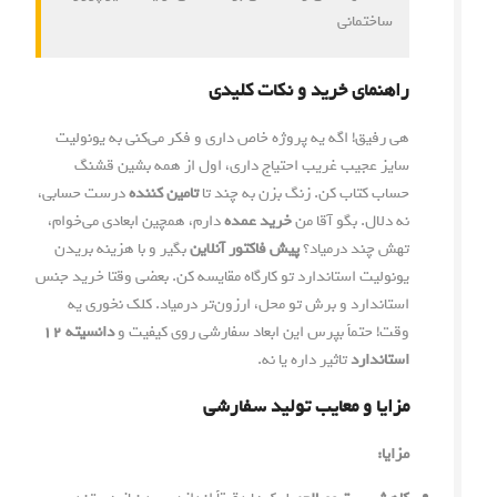
ساختمانی
راهنمای خرید و نکات کلیدی
هی رفیق! اگه یه پروژه خاص داری و فکر می‌کنی به یونولیت
سایز عجیب غریب احتیاج داری، اول از همه بشین قشنگ
حساب کتاب کن. زنگ بزن به چند تا
تامین کننده
درست حسابی،
نه دلال. بگو آقا من
خرید عمده
دارم، همچین ابعادی می‌خوام،
تهش چند درمیاد؟
پیش فاکتور آنلاین
بگیر و با هزینه بریدن
یونولیت استاندارد تو کارگاه مقایسه کن. بعضی وقتا خرید جنس
استاندارد و برش تو محل، ارزون‌تر درمیاد. کلک نخوری یه
وقت! حتماً بپرس این ابعاد سفارشی روی کیفیت و
دانسیته ۱۲
استاندارد
تاثیر داره یا نه.
مزایا و معایب تولید سفارشی
مزایا: