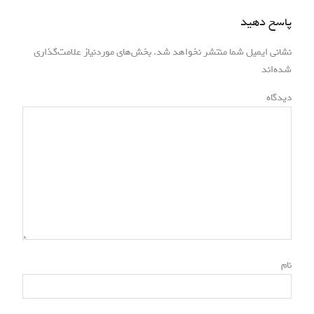
s
ی
p
پاسخ دهید
p
o
ن
o
s
نشانی ایمیل شما منتشر نخواهد شد.
بخش‌های موردنیاز علامت‌گذاری
s
و
*
t
شده‌اند
t
:
ش
:
دیدگاه
ت
ه‌
ه
ا
*
نام
*