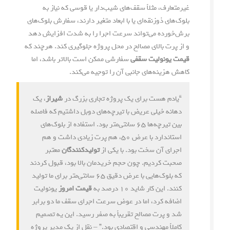
غیرمتعارف، مثلاً سقف‌های شیب‌دار یا قوسی که نیاز به
بلوک‌های ذوزنقه‌ای یا با ابعاد متغیر دارند، سفارش بلوک‌های
بر‌ش‌خورده می‌تواند سرعت اجرا را به شدت افزایش دهد
و از پرت بالای مصالح در محل پروژه جلوگیری کند. هرچند که
قیمت یونولیت سقفی
سفارشی ممکن است بالاتر باشد، اما
کاهش هزینه‌های جانبی آن را توجیه می‌کند.
“یادم هست برای یک پروژه تجاری بزرگ در
شیراز
، یک
دهانه خیلی عریض با تیرچه‌های دوبل داشتیم که فاصله
بین تیرچه‌ها ۶۵ سانتی‌متر بود. استفاده از بلوک‌های
استاندارد با عرض ۵۰، هم پرت زیادی داشت و هم
اجرای آن سخت بود. با یکی از
تولیدکنندگان
معتبر
صحبت کردیم. چون حجم خریدمان بالا بود، قبول کردند
که بلوک‌هایی با عرض دقیق ۶۵ سانتی‌متر برای ما تولید
کنند. این کار شاید ۱۰ درصد به
قیمت امروز
یونولیت
اضافه کرد، اما در عوض سرعت اجرای سقف ما دو برابر
شد و پرت مصالح تقریباً به صفر رسید. این یه تصمیم
کاملاً مهندسی و اقتصادی بود.” – نقل از یک مدیر پروژه